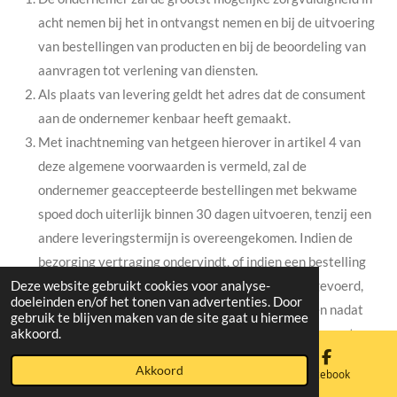
acht nemen bij het in ontvangst nemen en bij de uitvoering
van bestellingen van producten en bij de beoordeling van
aanvragen tot verlening van diensten.
Als plaats van levering geldt het adres dat de consument
aan de ondernemer kenbaar heeft gemaakt.
Met inachtneming van hetgeen hierover in artikel 4 van
deze algemene voorwaarden is vermeld, zal de
ondernemer geaccepteerde bestellingen met bekwame
spoed doch uiterlijk binnen 30 dagen uitvoeren, tenzij een
andere leveringstermijn is overeengekomen. Indien de
bezorging vertraging ondervindt, of indien een bestelling
Deze website gebruikt cookies voor analyse-
niet dan wel slechts gedeeltelijk kan worden uitgevoerd,
doeleinden en/of het tonen van advertenties. Door
ontvangt de consument hiervan uiterlijk 30 dagen nadat
gebruik te blijven maken van de site gaat u hiermee
akkoord.
hij de bestelling geplaatst heeft bericht. De consument
heeft in dat geval het recht om de overeenkomst zonder
Akkoord
E-mailadres
Kaart
Facebook
kosten te ontbinden en recht op eventuele