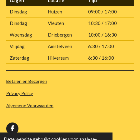
Dagen
Locatie
Tijd
Dinsdag
Huizen
09:00 / 17:00
Dinsdag
Vleuten
10:30 / 17:00
Woensdag
Driebergen
10:00 / 16:30
Vrijdag
Amstelveen
6:30 / 17:00
Zaterdag
Hilversum
6:30 / 16:00
Betalen en Bezorgen
Privacy Policy
Algemene Voorwaarden
F
a
© 2020 - 2026 Van Dommelen kaas
Deze website gebruikt cookies voor analyse-