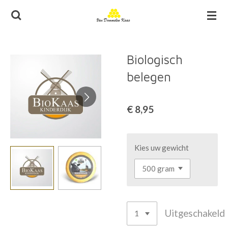
Ga
direct
naar
de
Biologisch
hoofdinhoud
belegen
€ 8,95
Kies uw gewicht
Uitgeschakeld