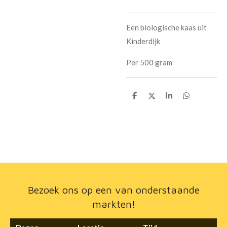
Een biologische kaas uit
Kinderdijk
Per 500 gram
D
D
S
D
e
e
h
e
l
e
a
l
e
l
r
e
n
e
n
Bezoek ons op een van onderstaande
markten!